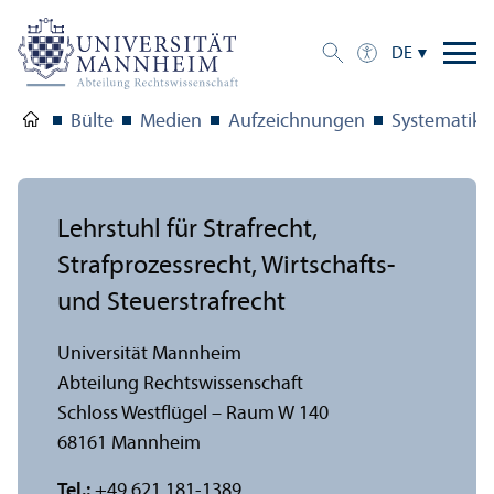
DE
Bülte
Medien
Aufzeichnungen
Systematik d
Lehr­stuhl für Strafrecht,
Strafprozess­recht, Wirtschafts-
und Steuerstrafrecht
Universität Mannheim
Abteilung Rechts­wissenschaft
Schloss Westflügel – Raum W 140
68161 Mannheim
Tel.:
+49 621 181-1389