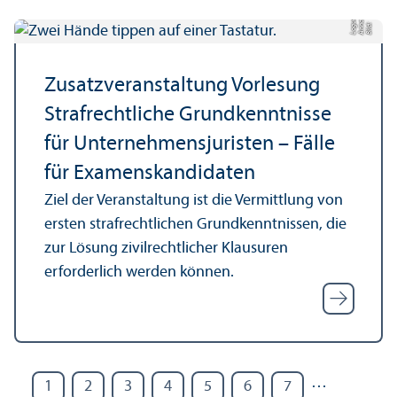
e
a
Bil
d:
A
n
n
L
o
g
u
Zusatz­veranstaltung Vorlesung
Strafrechtliche Grund­kenntnisse
für Unter­nehmens­juristen – Fälle
für Examenskandidaten
Ziel der Veranstaltung ist die Vermittlung von
ersten strafrechtlichen Grund­kenntnissen, die
zur Lösung zivilrechtlicher Klausuren
erforderlich werden können.
…
1
2
3
4
5
6
7