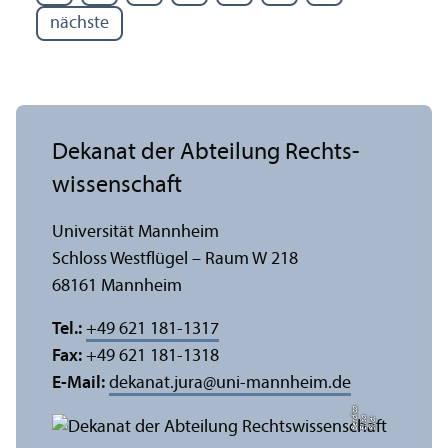
nächste
Dekanat der Abteilung Rechts­
wissenschaft
Universität Mannheim
Schloss Westflügel – Raum W 218
68161 Mannheim
Tel.:
+49 621 181-1317
Fax:
+49 621 181-1318
E-Mail:
dekanat.jura
@
uni-mannheim.de
a
di
Bil
d:
Eli
s
a
B
e
r
c