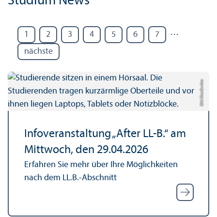
Studium News
…
1
2
3
4
5
6
7
nächste
Bild: Elisa Berdica
Info­veranstaltung „After LL-B.“ am
Mittwoch, den 29.04.2026
Erfahren Sie mehr über Ihre Möglichkeiten
nach dem LL.B.-Abschnitt