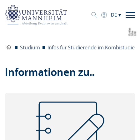
DE
a
di
Bil
d:
Eli
s
a
B
e
r
c
Studium
Infos für Studierende im Kombi­studien
Informationen zu..