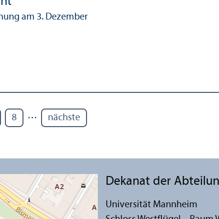
cht
hung am 3. Dezember
…
8
nächste
Dekanat der Abteilun
Universität Mannheim