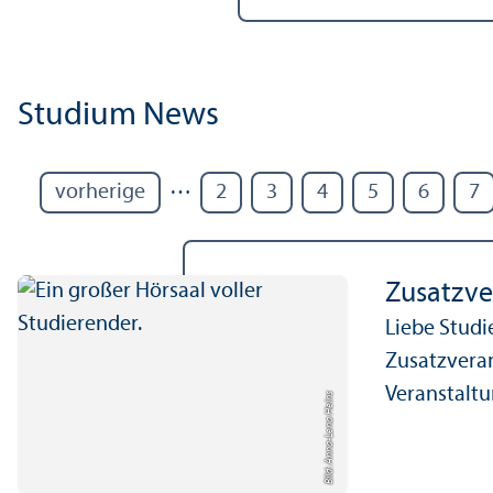
Studium News
…
vorherige
2
3
4
5
6
7
Zusatz­ve
Liebe Studi
Zusatz­vera
Veranstaltun
Bild: Anna-Lena Heins