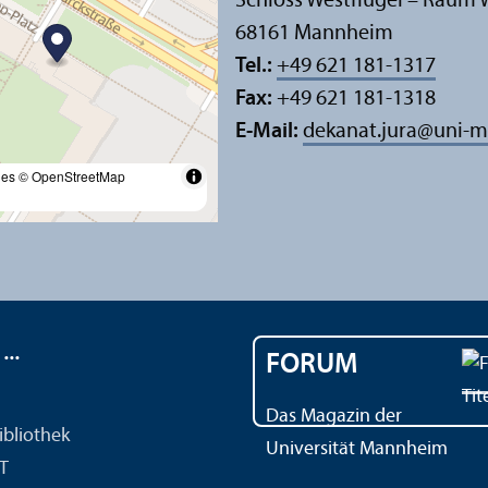
Schloss Westflügel – Raum 
68161 Mannheim
Tel.:
+49 621 181-1317
Fax:
+49 621 181-1318
E-Mail:
dekanat.jura
@
uni-m
les
© OpenStreetMap
..
FORUM
Das Magazin der
ibliothek
Universität Mannheim
IT