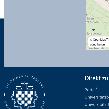
© OpenMapTi
contributors
Direkt zu .
Portal²
Universitäts­b
Universitäts-