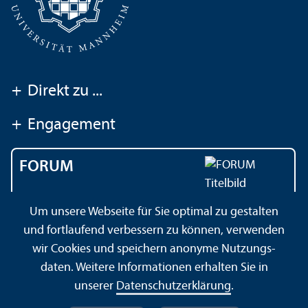
+
Direkt zu ...
+
Engagement
FORUM
Das Magazin der
Um unsere Webseite für Sie optimal zu gestalten
Universität Mannheim
und fortlaufend verbessern zu können, verwenden
wir Cookies und speichern anonyme Nutzungs­
daten. Weitere Informationen erhalten Sie in
Impressum
Datenschutz­erklärung
Sitemap
unserer
Datenschutz­erklärung
.