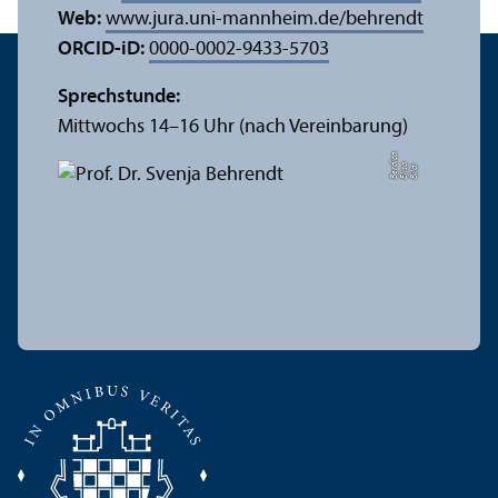
Web:
www.jura.uni-mannheim.de/behrendt
ORCID-iD:
0000-0002-9433-5703
Sprechstunde:
Mittwochs 14–16 Uhr (nach Vereinbarung)
a
di
Bil
d:
Eli
s
a
B
e
r
c