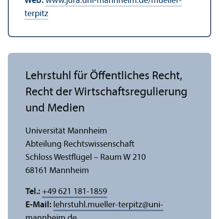
Web:
www.jura.uni-mannheim.de/mueller-
terpitz
Lehr­stuhl für Öffentliches Recht,
Recht der Wirtschafts­regulierung
und Medien
Universität Mannheim
Abteilung Rechts­wissenschaft
Schloss Westflügel – Raum W 210
68161 Mannheim
Tel.:
+49 621 181-1859
E-Mail:
lehrstuhl.mueller-terpitz
@
uni-
mannheim.de