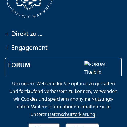
+
Direkt zu ...
+
Engagement
FORUM
Das Magazin der
Um unsere Webseite für Sie optimal zu gestalten
Universität Mannheim
und fortlaufend verbessern zu können, verwenden
wir Cookies und speichern anonyme Nutzungs­
daten. Weitere Informationen erhalten Sie in
Impressum
Datenschutz­erklärung
Sitemap
unserer
Datenschutz­erklärung
.