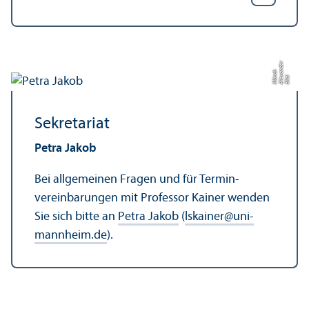
r
a
n
h
Bil
d:
Al
e
x
d
e
M
ü
n
c
Sekretariat
Petra Jakob
Bei allgemeinen Fragen und für Termin­
vereinbarungen mit Professor Kainer wenden
Sie sich bitte an
Petra Jakob
(
lskainer
@
uni-
mannheim.de
).