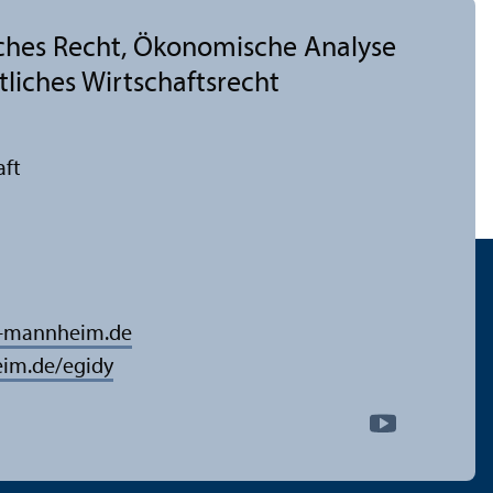
liches Recht, Ökonomische Analyse
liches Wirtschafts­recht
aft
-mannheim.de
im.de/egidy