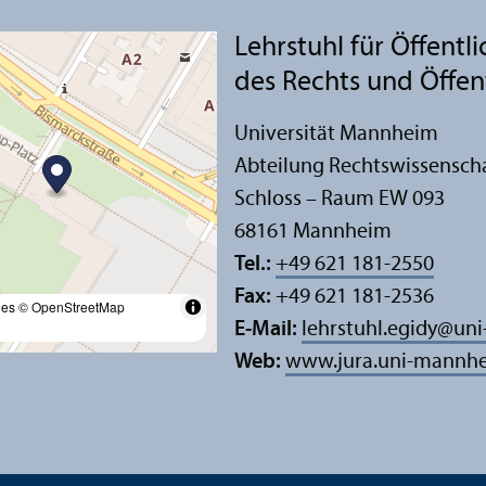
Lehr­stuhl für Öffent
des Rechts und Öffent
Universität Mannheim
Abteilung Rechts­wissensch
Schloss – Raum EW 093
68161 Mannheim
Tel.:
+49 621 181-2550
Fax:
+49 621 181-2536
les
© OpenStreetMap
E-Mail:
lehrstuhl.egidy
@
uni
Web:
www.jura.uni-mannhe