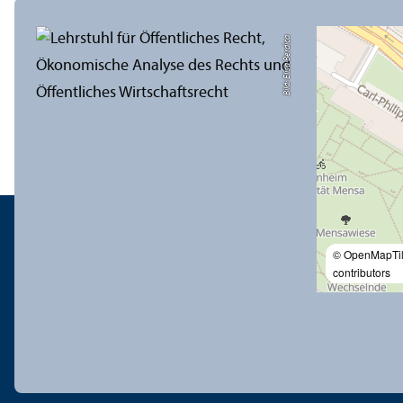
Bild: Elisa Berdica
© OpenMapTi
contributors