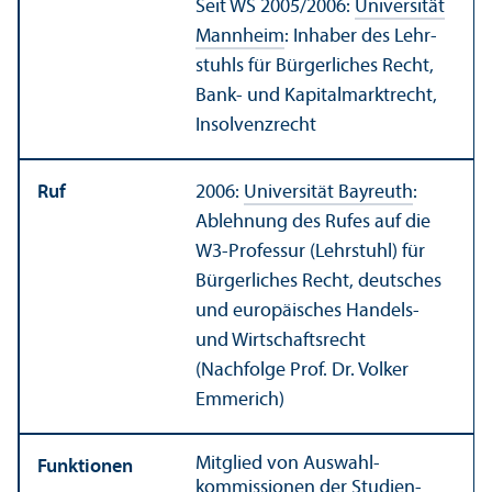
Seit WS 2005/
2006:
Universität
Mannheim
: Inhaber des Lehr­
stuhls für Bürgerliches Recht,
Bank- und Kapital­markt­recht,
Insolvenzrecht
Ruf
2006:
Universität Bayreuth
:
Ablehnung des Rufes auf die
W3-Professur (Lehr­stuhl) für
Bürgerliches Recht, deutsches
und europäisches Handels-
und Wirtschafts­recht
(Nachfolge Prof. Dr. Volker
Emmerich)
Mitglied von Auswahl­
Funktionen
kommissionen der
Studien­