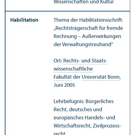
Wissenschaften und Kultur
Habilitation
Thema der Habilitations­schrift:
„Rechts­trägerschaft für fremde
Rechnung – Außen­wirkungen
der Verwaltungs­treuhand“
Ort:
Rechts- und Staats­
wissenschaft­liche
Fakultät
der
Universität Bonn
,
Juni 2005
Lehr­befugnis: Bürgerliches
Recht, deutsches und
europäisches Handels- und
Wirtschafts­recht, Zivilprozess­
recht