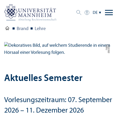
DE
Brand
Lehre
e
Bil
d:
A
n
n
a
L
o
g
u
Aktuelles Semester
Vorlesungs­zeitraum: 07. September
2026 – 11. Dezember 2026