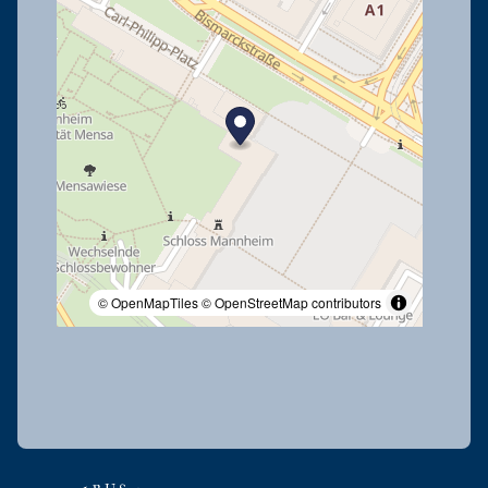
© OpenMapTiles
© OpenStreetMap contributors