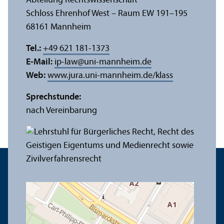
Abteilung Rechts­wissenschaft
Schloss Ehrenhof West – Raum EW 191–195
68161 Mannheim
Tel.:
+49 621 181-1373
E-Mail:
ip-law
@
uni-mannheim.de
Web:
www.jura.uni-mannheim.de/klass
Sprechstunde:
nach Vereinbarung