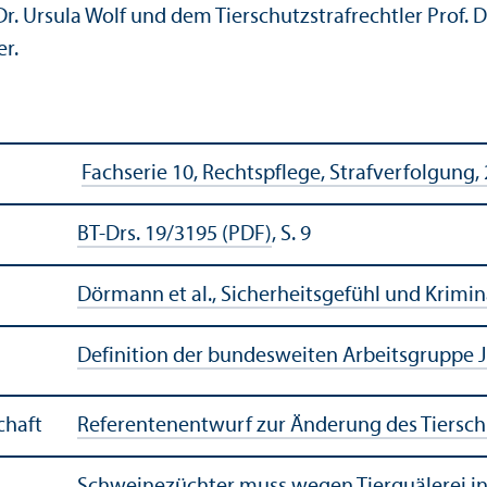
r. Ursula Wolf und dem Tierschutz­strafrechtler Prof. 
er.
Fach­serie 10, Rechts­pflege, Strafverfolgung,
BT-Drs. 19/3195 (PDF)
, S. 9
Dörmann et al., Si­cher­heits­ge­fühl und Kri­mi­na
Definition der bundes­weiten Arbeits­gruppe J
chaft
Referentenentwurf zur Änderung des Tiersch
Schweinezüchter muss wegen Tierquälerei in