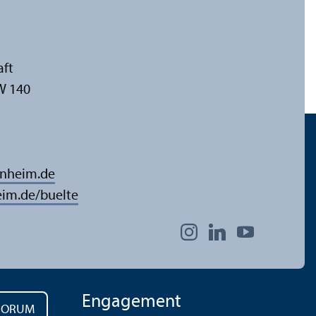
aft
W 140
nnheim.de
im.de/buelte
Engagement