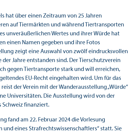
ls hat über einen Zeitraum von 25 Jahren
ren auf Tiermärkten und während Tiertrans­porten
hres unveräußerlichen Wertes und ihrer Würde hat
hnen einen Namen gegeben und ihre Fotos
tellung zeigt eine Auswahl von zwölf eindrucksvollen
e der Jahre entstanden sind. Der Tierschutz­verein
h gegen Tiertrans­porte stark und will erreichen,
n geltendes EU-Recht eingehalten wird. Um für das
, reist der Verein mit der Wanderausstellung „Würde“
ne Universitäten. Die Ausstellung wird von der
 Schweiz finanz­iert.
ng fand am 22. Februar 2024 die Vorlesung
und eines Strafrechts­wissenschaft­lers“ statt. Sie