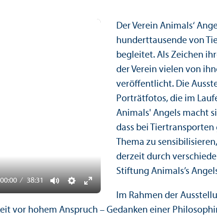
Der Verein Animals‘ Ange
hunderttausende von Tie
begleitet. Als Zeichen i
der Verein vielen von i
veröffentlicht. Die Auss
Porträtfotos, die im Lauf
Animals' Angels macht sic
dass bei Tiertrans­porte
Thema zu sensibilisieren
derzeit durch verschiede
Stiftung Animals’s Angels
00:00
38:31
Mute
Settings
Enter
Im Rahmen der Ausstellu
fullscreen
chkeit vor hohem Anspruch – Gedanken einer Philosophin 