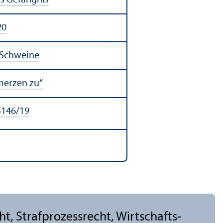
20
 Schweine
merzen zu“
5146/
19
cht, Strafprozess­recht, Wirtschafts-