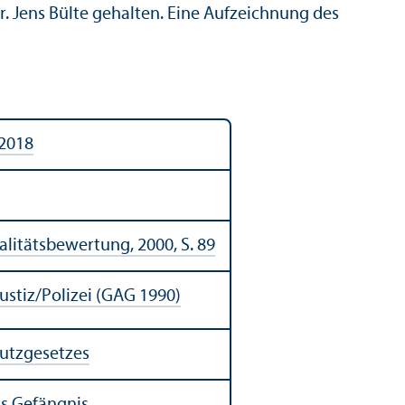
Dr. Jens Bülte gehalten. Eine Aufzeichnung des
 2018
­li­täts­be­wer­tung, 2000, S. 89
ustiz/
Polizei (GAG 1990)
utz­gesetzes
s Gefängnis