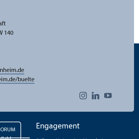
aft
W 140
nnheim.de
im.de/buelte
Engagement