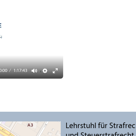
0:00
1:17:43
Mute
Settings
Enter
fullscreen
Lehr­stuhl für Strafre
und Steuerstrafrecht