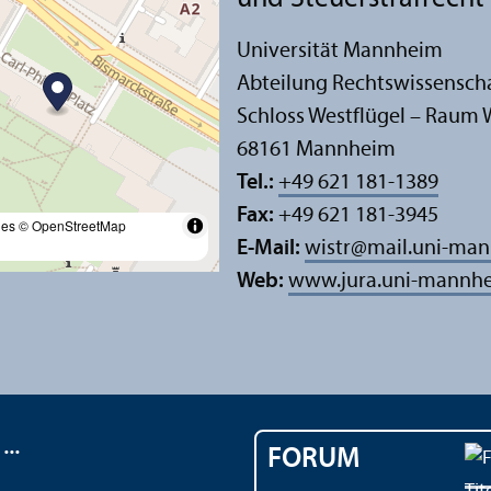
Universität Mannheim
Abteilung Rechts­wissensch
Schloss Westflügel – Raum 
68161 Mannheim
Tel.:
+49 621 181-1389
Fax:
+49 621 181-3945
les
© OpenStreetMap
E-Mail:
wistr
@
mail.uni-ma
Web:
www.jura.uni-mannhe
..
FORUM