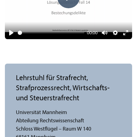
Play
00:00
Play
Mute
Settings
Ente
fulls
Lehr­stuhl für Strafrecht,
Strafprozess­recht, Wirtschafts-
und Steuerstrafrecht
Universität Mannheim
Abteilung Rechts­wissenschaft
Schloss Westflügel – Raum W 140