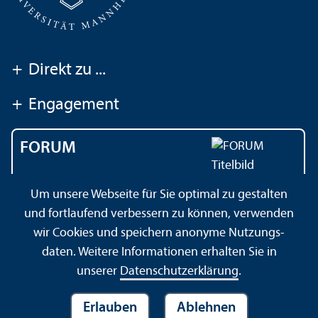
+
Direkt zu ...
+
Engagement
FORUM
Das Magazin der
Um unsere Webseite für Sie optimal zu gestalten
Universität Mannheim
und fortlaufend verbessern zu können, verwenden
wir Cookies und speichern anonyme Nutzungs­
daten. Weitere Informationen erhalten Sie in
Impressum
Datenschutz­erklärung
Sitemap
unserer
Datenschutz­erklärung
.
Erlauben
Ablehnen