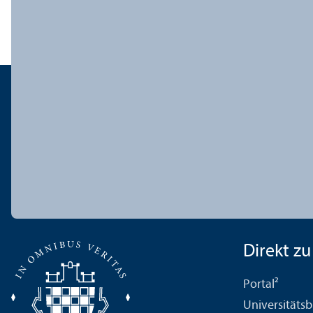
Direkt zu .
Portal²
Universitäts­b