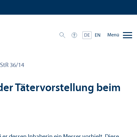
Menü
DE
EN
 StR 36/
14
der Tätervorstellung beim
er dessen Inhaberin ein Messer vorhielt. Diese