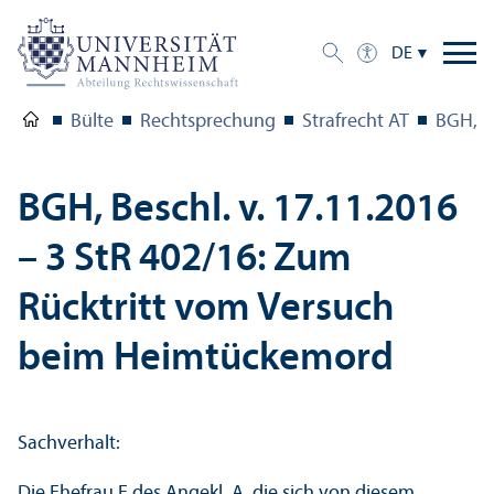
DE
Bülte
Rechts­prechung
Strafrecht AT
BGH, Be
BGH, Beschl. v. 17.11.2016
– 3 StR 402/
16: Zum
Rücktritt vom Versuch
beim Heimtückemord
Sachverhalt:
Die Ehefrau E des Angekl. A, die sich von diesem