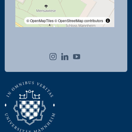
© OpenMapTiles
© OpenStreetMap contributors