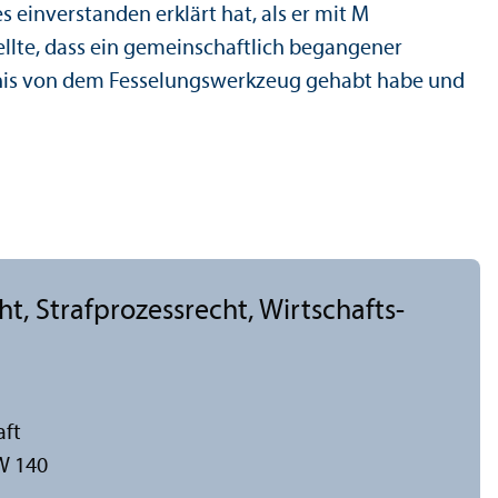
s einverstanden erklärt hat, als er mit M
llte, dass ein gemeinschaft­lich begangener
tnis von dem Fesselungs­werkzeug gehabt habe und
cht, Strafprozess­recht, Wirtschafts-
aft
W 140