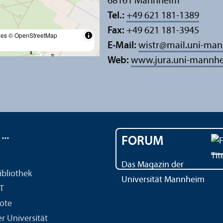
68161 Mannheim
Tel.:
+49 621 181-1389
Fax:
+49 621 181-3945
les
© OpenStreetMap
E-Mail:
wistr
@
mail.uni-ma
Web:
www.jura.uni-mannhe
..
FORUM
Das Magazin der
ibliothek
Universität Mannheim
IT
ote
r Universität