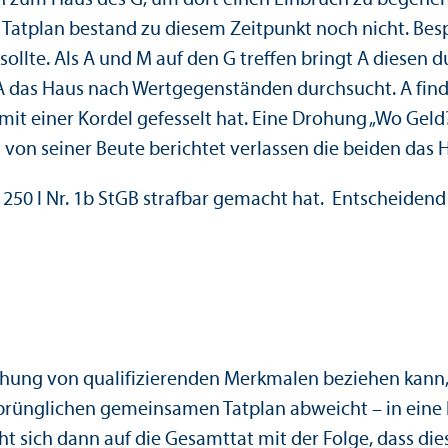
 Tatplan bestand zu diesem Zeitpunkt noch nicht. Be
lte. Als A und M auf den G treffen bringt A diesen du
as Haus nach Wertgegenständen durchsucht. A findet 
 mit einer Kordel gefesselt hat. Eine Drohung „Wo Gel
on seiner Beute berichtet verlassen die beiden das Ha
 250 I Nr. 1b StGB strafbar gemacht hat. Entscheidend 
lichung von qualifizierenden Merkmalen beziehen kann, 
rünglichen gemeinsamen Tatplan abweicht – in eine 
t sich dann auf die Gesamttat mit der Folge, dass dies