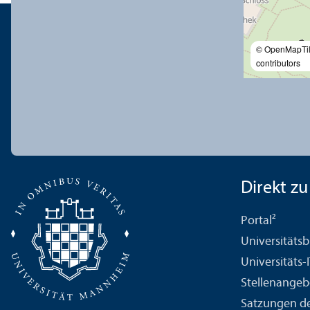
© OpenMapTi
contributors
Direkt zu .
Portal²
Universitäts­b
Universitäts-
Stellenangeb
Satzungen de