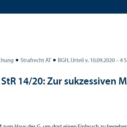
echung
Strafrecht AT
BGH, Urteil v. 10.09.2020 – 4 
 StR 14/
20: Zur sukzessiven M
zum Haus des G, um dort einen Einbruch zu begehen. 