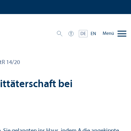
Menü
DE
EN
StR 14/
20
ittäterschaft bei
Sie gelangten ins Haus, indem A die angekippte