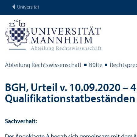
Universität
Abteilung Rechts­wissenschaft
Bülte
Rechts­pr
BGH, Urteil v. 10.09.2020 – 4
Qualifikations­tatbeständen
Sachverhalt:
Der Angeklagte A begab sich gemeinsam mit dem M 