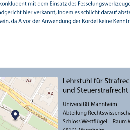
ch konkludent mit dem Einsatz des Fesselungs­werkzeuge
gericht hier verkannt, indem es schlicht darauf abste
 sein, da A vor der Anwendung der Kordel keine Kenn
Lehr­stuhl für Strafre
und Steuerstrafrecht
Universität Mannheim
Abteilung Rechts­wissensch
Schloss Westflügel – Raum 