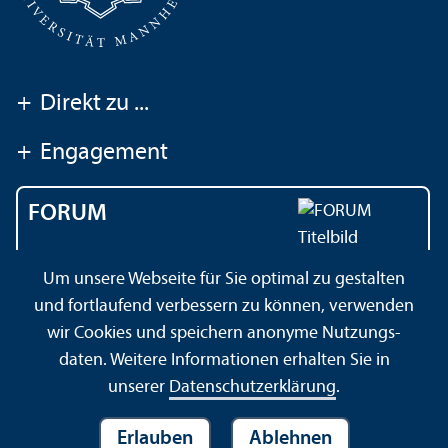
+
Direkt zu ...
+
Engagement
FORUM
Das Magazin der
Um unsere Webseite für Sie optimal zu gestalten
Universität Mannheim
und fortlaufend verbessern zu können, verwenden
wir Cookies und speichern anonyme Nutzungs­
daten. Weitere Informationen erhalten Sie in
Impressum
Datenschutz­erklärung
Sitemap
unserer
Datenschutz­erklärung
.
Erlauben
Ablehnen