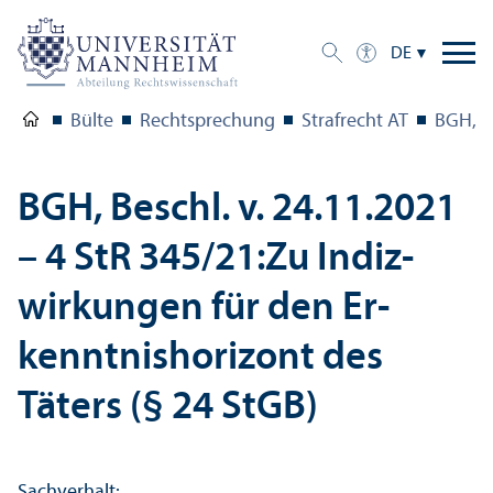
DE
Bülte
Rechts­prechung
Strafrecht AT
BGH, Be
BGH, Beschl. v. 24.11.2021
– 4 StR 345/
21:Zu Indiz­
wirkungen für den Er­
kenntnishorizont des
Täters (§ 24 StGB)
Sachverhalt: