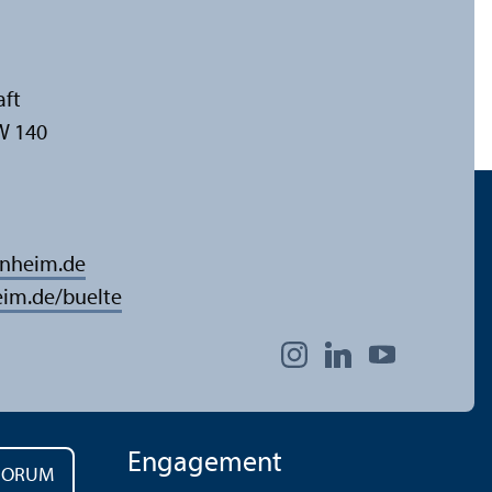
aft
W 140
nnheim.de
im.de/buelte
Engagement