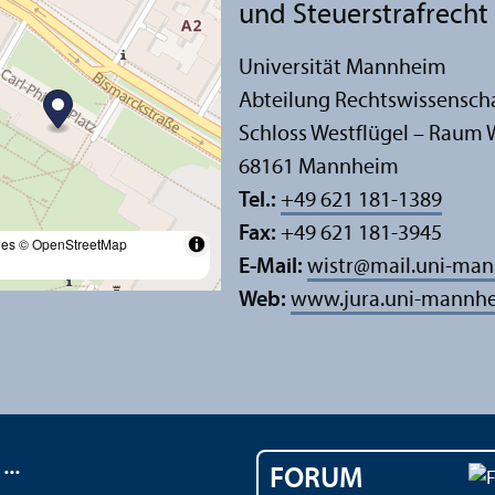
und Steuerstrafrecht
Universität Mannheim
Abteilung Rechts­wissensch
Schloss Westflügel – Raum 
68161 Mannheim
Tel.:
+49 621 181-1389
Fax:
+49 621 181-3945
les
© OpenStreetMap
E-Mail:
wistr
@
mail.uni-ma
Web:
www.jura.uni-mannhe
..
FORUM