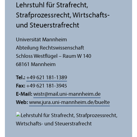
Lehr­stuhl für Strafrecht,
Strafprozess­recht, Wirtschafts-
und Steuerstrafrecht
Universität Mannheim
Abteilung Rechts­wissenschaft
Schloss Westflügel – Raum W 140
68161 Mannheim
Tel.:
+49 621 181-1389
Fax:
+49 621 181-3945
E-Mail:
wistr
@
mail.uni-mannheim.de
Web:
www.jura.uni-mannheim.de/buelte