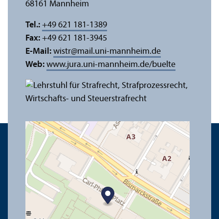
68161 Mannheim
Tel.:
+49 621 181-1389
Fax:
+49 621 181-3945
E-Mail:
wistr
@
mail.uni-mannheim.de
Web:
www.jura.uni-mannheim.de/buelte