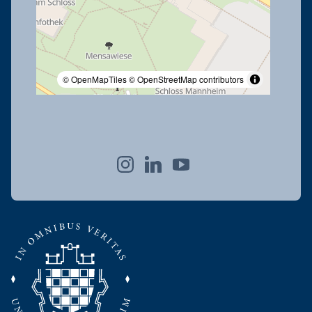
© OpenMapTiles
© OpenStreetMap contributors