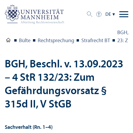
DE
BGH, Be
Bülte
Rechts­prechung
Strafrecht BT
23: Zu
BGH, Beschl. v. 13.09.2023
– 4 StR 132/
23: Zum
Gefährdungs­vorsatz §
315d II, V StGB
Sachverhalt (Rn. 1–4)