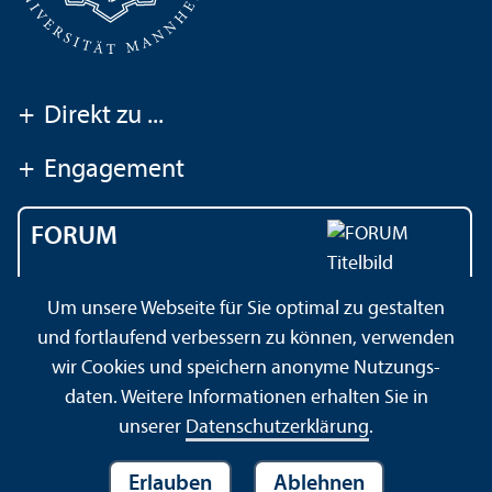
+
Direkt zu ...
+
Engagement
FORUM
Das Magazin der
Um unsere Webseite für Sie optimal zu gestalten
Universität Mannheim
und fortlaufend verbessern zu können, verwenden
wir Cookies und speichern anonyme Nutzungs­
daten. Weitere Informationen erhalten Sie in
Impressum
Datenschutz­erklärung
Sitemap
unserer
Datenschutz­erklärung
.
Erlauben
Ablehnen