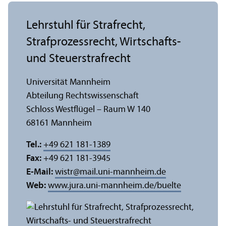
Lehr­stuhl für Strafrecht,
Strafprozess­recht, Wirtschafts-
und Steuerstrafrecht
Universität Mannheim
Abteilung Rechts­wissenschaft
Schloss Westflügel – Raum W 140
68161 Mannheim
Tel.:
+49 621 181-1389
Fax:
+49 621 181-3945
E-Mail:
wistr
@
mail.uni-mannheim.de
Web:
www.jura.uni-mannheim.de/buelte