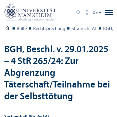
DE
Bülte
Rechts­prechung
Strafrecht AT
BGH, Be
BGH, Beschl. v. 29.01.2025
– 4 StR 265/
24: Zur
Abgrenzung
Täterschaft/Teilnahme bei
der Selbsttötung
Sachverhalt (Rn. 6–14)