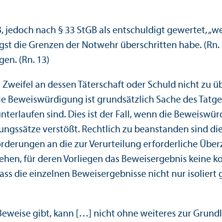
B, jedoch nach § 33 StGB als entschuldigt gewertet, „w
ngst die Grenzen der Notwehr überschritten habe. (Rn
gen. (Rn. 13)
es Zweifel an dessen Täterschaft oder Schuld nicht zu
 Beweiswürdigung ist grundsätzlich Sache des Tatgeri
unter­laufen sind. Dies ist der Fall, wenn die Beweiswü
ungs­sätze verstößt. Rechtlich zu beanstanden sind 
derungen an die zur Verurteilung erforderliche Über­ze
n, für deren Vorliegen das Beweisergebnis keine kon
ass die einzelnen Beweisergebnisse nicht nur isoliert
e Beweise gibt, kann […] nicht ohne weiteres zur Gru