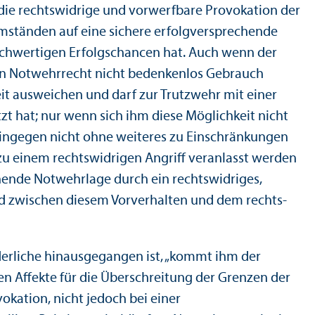
die rechts­widrige und vorwerfbare Provokation der
ständen auf eine sichere erfolgversprechende
ch­wertigen Erfolgs­chancen hat. Auch wenn der
benen Notwehrrecht nicht bedenkenlos Gebrauch
eit ausweichen und darf zur Trutzwehr mit einer
t hat; nur wenn sich ihm diese Möglichkeit nicht
t hingegen nicht ohne weiteres zu Einschränkungen
u einem rechts­widrigen Angriff veranlasst werden
hende Notwehrlage durch ein rechts­widriges,
und zwischen diesem Vor­verhalten und dem rechts­
rderliche hinausgegangen ist, „kommt ihm der
n Affekte für die Über­schreitung der Grenzen der
okation, nicht jedoch bei einer