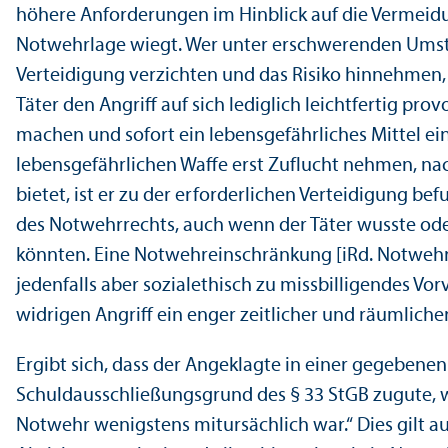
höhere Anforderungen im Hinblick auf die Vermeidun
Notwehrlage wiegt. Wer unter erschwerenden Umstä
Verteidigung verzichten und das Risiko hinnehmen, 
Täter den Angriff auf sich lediglich leichtfertig 
machen und sofort ein lebens­gefährliches Mittel e
lebens­gefährlichen Waffe erst Zuflucht nehmen, na
bietet, ist er zu der erforderlichen Verteidigung b
des Notwehrrechts, auch wenn der Täter wusste oder
könnten. Eine Notwehreinschränkung [iRd. Notwehrp
jedenfalls aber sozialethisch zu missbilligendes V
widrigen Angriff ein enger zeitlicher und räumlich
Ergibt sich, dass der Angeklagte in einer gegebene
Schuldausschließungs­grund des § 33 StGB zugute, w
Notwehr wenigstens mitursächlich war.“ Dies gilt a