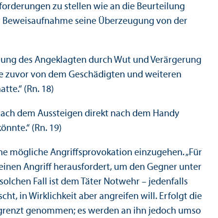
forderungen zu stellen wie an die Beurteilung
er Beweisaufnahme seine Über­zeugung von der
ndlung des Angeklagten durch Wut und Verärgerung
gte zuvor von dem Geschädigten und weiteren
tte.“ (Rn. 18)
n nach dem Aussteigen direkt nach dem Handy
nnte.“ (Rn. 19)
eine mögliche Angriffsprovokation einzugehen. „Für
 einen Angriff herausfordert, um den Gegner unter
lchen Fall ist dem Täter Notwehr – jedenfalls
ht, in Wirklichkeit aber angreifen will. Erfolgt die
nbegrenzt genommen; es werden an ihn jedoch umso