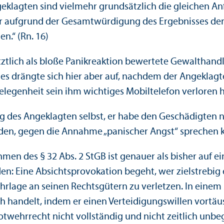
klagten sind vielmehr grundsätzlich die gleichen An
aher aufgrund der Gesamtwürdigung des Ergebnisses d
en.“ (Rn. 16)
letztlich als bloße Panikreaktion bewertete Gewaltha
Dies drängte sich hier aber auf, nachdem der Angekla
egenheit sein ihm wichtiges Mobiltelefon verloren ha
ung des Angeklagten selbst, er habe den Geschädigte
en, gegen die Annahme „panischer Angst“ sprechen kö
hmen des § 32 Abs. 2 StGB ist genauer als bisher auf 
den: Eine Absichtsprovokation begeht, wer zielstrebig
ge an seinen Rechts­gütern zu verletzen. In einem so
h handelt, indem er einen Verteidigungs­willen vortäusc
 Notwehrrecht nicht vollständig und nicht zeitlich u