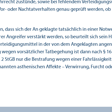
hrrecht zustünde, sowie bei fehlendem Verteidigungs­
Vor- oder Nachtat­verhalten genau geprüft werden, ob
n, dass sich der An geklagte tatsächlich in einer Notw
rer Angreifer verstärkt werden, so beurteilt sich sei
erteidigungs­mittel in der von dem Angeklagten ang
g wegen vorsätzlicher Tatbegehung ist dann nach § 16 
StGB nur die Bestrafung wegen einer Fahrlässigkeits­t
nannten asthenischen Affekte – Verwirrung, Furcht ode