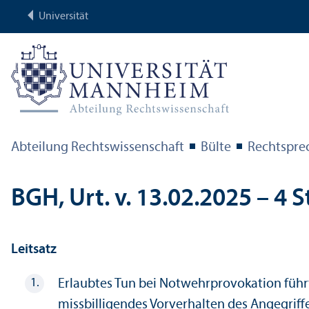
Universität
Abteilung Rechts­wissenschaft
Bülte
Rechts­pr
BGH, Urt. v. 13.02.2025 – 4 S
Leitsatz
Erlaubtes Tun bei Notwehrprovokation führt
missbilligendes Vor­verhalten des Angegrif