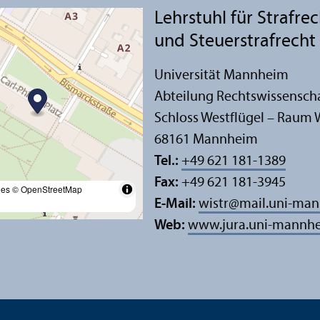
Lehr­stuhl für Strafre
und Steuerstrafrecht
Universität Mannheim
Abteilung Rechts­wissensch
Schloss Westflügel – Raum 
68161 Mannheim
Tel.:
+49 621 181-1389
Fax:
+49 621 181-3945
les
© OpenStreetMap
E-Mail:
wistr
@
mail.uni-ma
Web:
www.jura.uni-mannhe