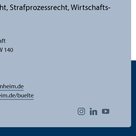
cht, Strafprozess­recht, Wirtschafts-
aft
W 140
nnheim.de
im.de/buelte