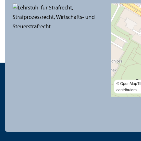
© OpenMapTi
contributors