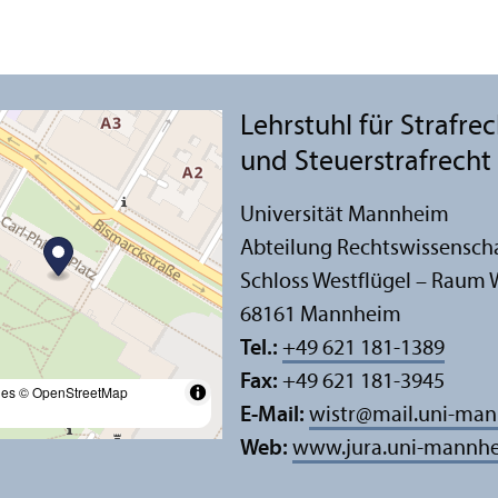
Lehr­stuhl für Strafre
und Steuerstrafrecht
Universität Mannheim
Abteilung Rechts­wissensch
Schloss Westflügel – Raum 
68161 Mannheim
Tel.:
+49 621 181-1389
Fax:
+49 621 181-3945
les
© OpenStreetMap
E-Mail:
wistr
@
mail.uni-ma
Web:
www.jura.uni-mannhe