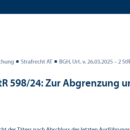
echung
Strafrecht AT
BGH, Urt. v. 26.03.2025 – 2 St
tR 598/
24: Zur Abgrenzung 
ht des Täters nach Abschluss der letzten Ausführungs