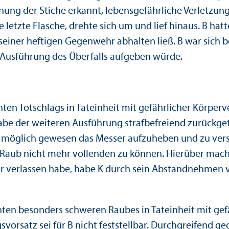
nung der Stiche erkannt, lebens­gefährliche Verletzun
e letzte Flasche, drehte sich um und lief hinaus. B hat
ner heftigen Gegenwehr abhalten ließ. B war sich bei 
e Ausführung des Über­falls aufgeben würde.
en Totschlags in Tateinheit mit gefährlicher Körperve
be der weiteren Ausführung strafbefreiend zurückgetr
v möglich gewesen das Messer aufzuheben und zu vers
 Raub nicht mehr vollenden zu können. Hierüber macht
er verlassen habe, habe K durch sein Abstandnehmen 
ten besonders schweren Raubes in Tateinheit mit gef
s­vorsatz sei für B nicht feststellbar. Durchgreifend