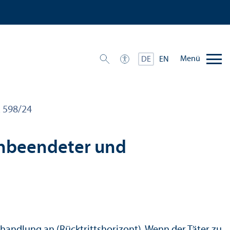
Menü
DE
EN
R 598/
24
unbeendeter und
­handlung an (Rücktrittshorizont). Wenn der Täter zu