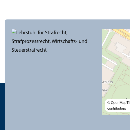
© OpenMapTi
contributors