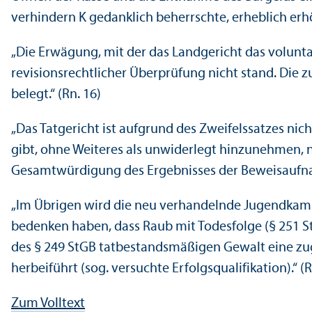
verhindern K gedanklich beherrschte, erheblich erhö
„Die Erwägung, mit der das Landgericht das volunta
revisionsrechtlicher Über­prüfung nicht stand. Die
belegt.“ (Rn. 16)
„Das Tatgericht ist aufgrund des Zweifelssatzes ni
gibt, ohne Weiteres als unwiderlegt hinzunehmen, nu
Gesamtwürdigung des Ergebnisses der Beweisaufnahm
„Im Übrigen wird die neu verhandelnde Jugendkamme
bedenken haben, dass Raub mit Todesfolge (§ 251 StG
des § 249 StGB tatbestandsmäßigen Gewalt eine zugl
herbeiführt (sog. versuchte Erfolgs­qualifikation).“ (
Zum Volltext