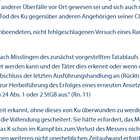
r anderer Über­fälle vor Ort gewesen sei und sich auch
 Tod des Ku gegenüber anderen Angehörigen seiner Cli
beendeten, nicht fehlgeschlagenen Versuch eines Raub
nach Misslingen des zunächst vorgestellten Tatablauf
t werden kann und der Täter dies erkennt oder wenn e
Abschluss der letzten Ausführungs­handlung an (Rücktr
s zur Herbeiführung des Erfolges eines erneuten Ansetz
 24 Abs. 1 oder 2 StGB aus.“ (Rn. 11)
keit erkannt, ohne dieses von Ku überwunden zu werde
die Vollendung gescheitert. Sie hätte erfordert, das
as K schon im Kampf bis zum Verlust des Messers nic
nen weiteren nicht unerheblichen Zeitaufwand erford