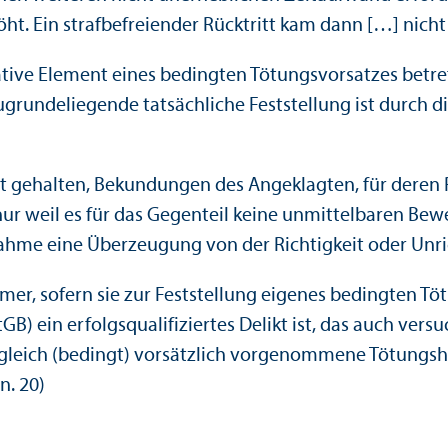
ht. Ein strafbefreiender Rücktritt kam dann […] nicht 
tive Element eines bedingten Tötungs­vorsatzes betref
 zugrundeliegende tatsächliche Feststellung ist dur
cht gehalten, Bekundungen des Angeklagten, für deren
r weil es für das Gegenteil keine unmittelbaren Bewei
e eine Über­zeugung von der Richtigkeit oder Unrich
r, sofern sie zur Feststellung eigenes bedingten Töt
B) ein erfolgsqualifiziertes Delikt ist, das auch ver
eich (bedingt) vorsätzlich vorgenommene Tötungs­hand
Rn. 20)