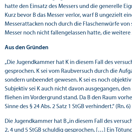
hatte den Einsatz des Messers und die generelle Eig
Kurz bevor B das Messer verlor, warf B ungezielt ein
Messerattacken noch durch die Flaschenwürfe von sei
Messer noch nicht fallengelassen hatte, die weiter
Aus den Gründen
„Die Jugendkammer hat K in diesem Fall des versucht
gesprochen. K sei vom Raubversuch durch die Aufga
sondern unbeendet gewesen. K sei es noch objekti
Subjektiv sei K auch nicht davon ausgegangen, den
fliehen im Vordergrund stand. Da B den Raum vorh
Sinne des § 24 Abs. 2 Satz 1 StGB verhindert.“ (Rn. 6)
Die Jugendkammer hat B „in diesem Fall des versuch
2, 4 und 5 StGB schuldig gesprochen. […] Ein Tötung