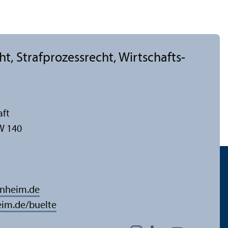
cht, Strafprozess­recht, Wirtschafts-
aft
W 140
nnheim.de
im.de/buelte