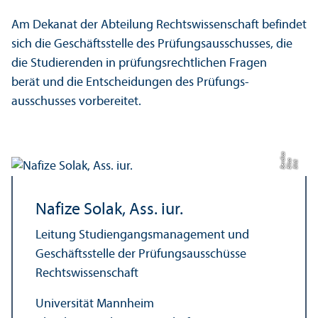
Am Dekanat der Abteilung Rechts­wissenschaft befindet
sich die Geschäfts­stelle des Prüfungs­ausschusses, die
die Studierenden in prüfungs­rechtlichen Fragen
berät und die Entscheidungen des Prüfungs­
ausschusses vorbereitet.
a
di
Bil
d:
Eli
s
a
B
e
r
c
Nafize Solak, Ass. iur.
Leitung Studien­gangs­management und
Geschäfts­stelle der Prüfungs­ausschüsse
Rechts­wissenschaft
Universität Mannheim