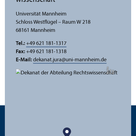
wissenschaft
Universität Mannheim
Schloss Westflügel – Raum W 218
68161 Mannheim
Tel.:
+49 621 181-1317
Fax:
+49 621 181-1318
E-Mail:
dekanat.jura
@
uni-mannheim.de
a
di
Bil
d:
Eli
s
a
B
e
r
c