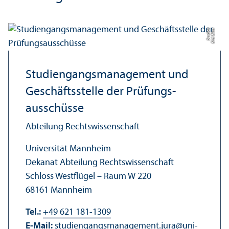
a
Bil
d:
Eli
s
a
B
e
r
di
c
Studien­gangs­management und
Geschäfts­stelle der Prüfungs­
ausschüsse
Abteilung Rechts­wissenschaft
Universität Mannheim
Dekanat Abteilung Rechts­wissenschaft
Schloss Westflügel – Raum W 220
68161 Mannheim
Tel.:
+49 621 181-1309
E-Mail:
studien­gangsmanagement.jura
@
uni-