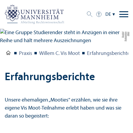
DE
el
Bil
d:
S
e
b
a
s
ti
a
n
S
ei
d
Praxis
Willem C. Vis Moot
Erfahrungs­berichte
Erfahrungs­berichte
Unsere ehemaligen „Mooties“ erzählen, wie sie ihre
eigene Vis Moot-Teilnahme erlebt haben und was sie
daran so begeistert: