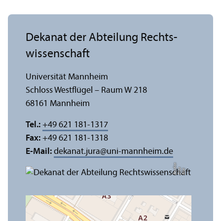
Dekanat der Abteilung Rechts­
wissenschaft
Universität Mannheim
Schloss Westflügel – Raum W 218
68161 Mannheim
Tel.:
+49 621 181-1317
Fax:
+49 621 181-1318
E-Mail:
dekanat.jura
@
uni-mannheim.de
a
di
Bil
d:
Eli
s
a
B
e
r
c