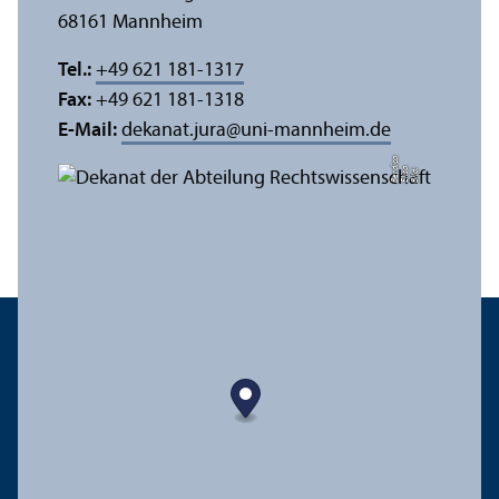
68161 Mannheim
Tel.:
+49 621 181-1317
Fax:
+49 621 181-1318
E-Mail:
dekanat.jura
@
uni-mannheim.de
a
di
Bil
d:
Eli
s
a
B
e
r
c