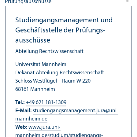
Studien­gangs­management und
Geschäfts­stelle der Prüfungs­
ausschüsse
Abteilung Rechts­wissenschaft
Universität Mannheim
Dekanat Abteilung Rechts­wissenschaft
Schloss Westflügel – Raum W 220
68161 Mannheim
Tel.:
+49 621 181-1309
E-Mail:
studien­gangsmanagement.jura
@
uni-
mannheim.de
Web:
www.jura.uni-
mannheim.de/studium/studien­gangs­