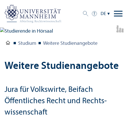
DE
a
di
Bil
d:
Eli
s
a
B
e
r
c
Studium
Weitere Studien­angebote
Weitere Studien­angebote
Jura für Volkswirte, Beifach
Öffentliches Recht und Rechts­
wissenschaft