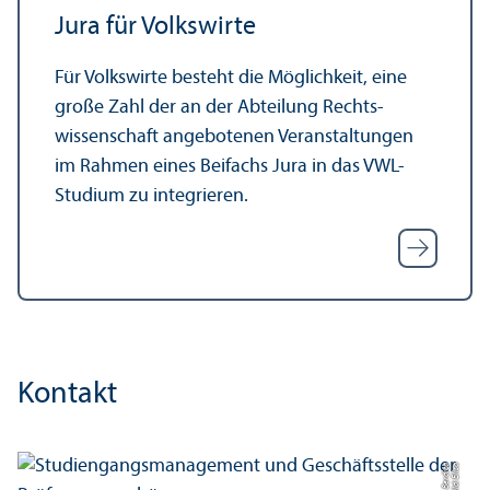
Jura für Volkswirte
Für Volkswirte besteht die Möglichkeit, eine
große Zahl der an der Abteilung Rechts­
wissenschaft angebotenen Veranstaltungen
im Rahmen eines Beifachs Jura in das VWL-
Studium zu integrieren.
Kontakt
a
Bil
d:
Eli
s
a
B
e
r
di
c