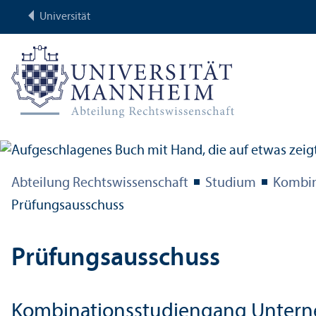
Universität
Abteilung Rechts­wissenschaft
Studium
Kombina
Prüfungs­ausschuss
Prüfungs­ausschuss
Kombinations­studien­gang Unter­ne