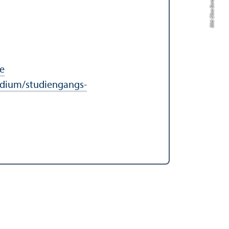
Bild: Elisa Berdica
e
dium/studien­gangs­