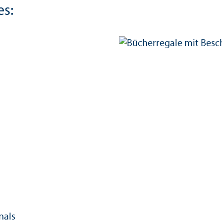
es:
nals