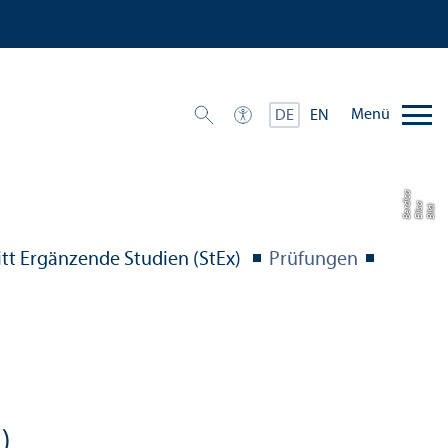
Menü
DE
EN
a
di
Bil
d:
Eli
s
a
B
e
r
c
tt Ergänzende Studien (StEx)
Prüfungen
)