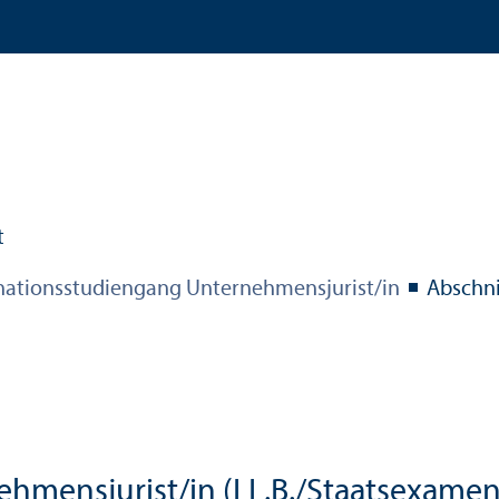
tions­studien­gang Unter­nehmens­jurist/in
Abschni
hmens­jurist/in (LL.B./Staats­examen