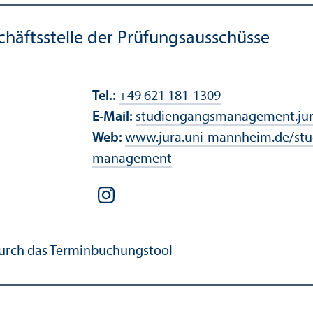
fts­stelle der Prüfungs­ausschüsse
Tel.:
+49 621 181-1309
E-Mail:
studien­gangsmanagement.ju
Web:
www.jura.uni-mannheim.de/stu
management
urch das Terminbuchungs­tool