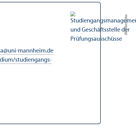
Bild: Elisa Berdica
ra
@
uni-mannheim.de
dium/studien­gangs­