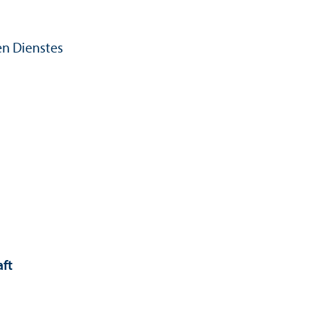
en Dienstes
aft