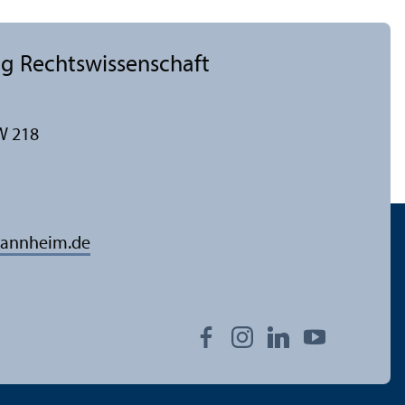
g Rechts­wissenschaft
W 218
annheim.de