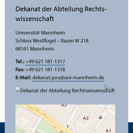
Dekanat der Abteilung Rechts­
wissenschaft
Universität Mannheim
Schloss Westflügel – Raum W 218
68161 Mannheim
Tel.:
+49 621 181-1317
Fax:
+49 621 181-1318
E-Mail:
dekanat.jura
@
uni-mannheim.de
a
di
Bil
d:
Eli
s
a
B
e
r
c