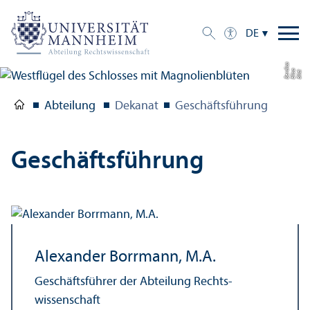
DE
a
di
Bil
d:
Eli
s
a
B
e
r
c
Abteilung
Dekanat
Geschäfts­führung
Geschäfts­führung
Alexander Borrmann, M.A.
Geschäfts­führer der Abteilung Rechts­
wissenschaft