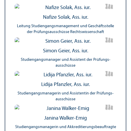
a
di
Bil
d:
Eli
s
a
B
e
r
c
Nafize Solak, Ass. iur.
Leitung Studien­gangs­management und Geschäfts­stelle
der Prüfungs­ausschüsse Rechts­wissenschaft
a
di
Bil
d:
Eli
s
a
B
e
r
c
Simon Geier, Ass. iur.
Studien­gangs­manager und Assistent der Prüfungs­
ausschüsse
a
di
Bil
d:
Eli
s
a
B
e
r
c
Lidija Pfanzler, Ass. iur.
Studien­gangs­managerin und Assistentin der Prüfungs­
ausschüsse
r
n
kl
Bil
d:
K
a
t
ri
Gl
ü
c
e
Janina Walker-Emig
Studien­gangs­managerin und Akkreditierungs­beauftragte