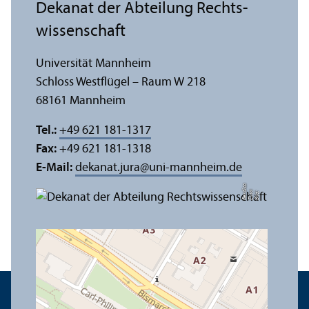
Dekanat der Abteilung Rechts­
wissenschaft
Universität Mannheim
Schloss Westflügel – Raum W 218
68161 Mannheim
Tel.:
+49 621 181-1317
Fax:
+49 621 181-1318
E-Mail:
dekanat.jura
@
uni-mannheim.de
a
di
Bil
d:
Eli
s
a
B
e
r
c