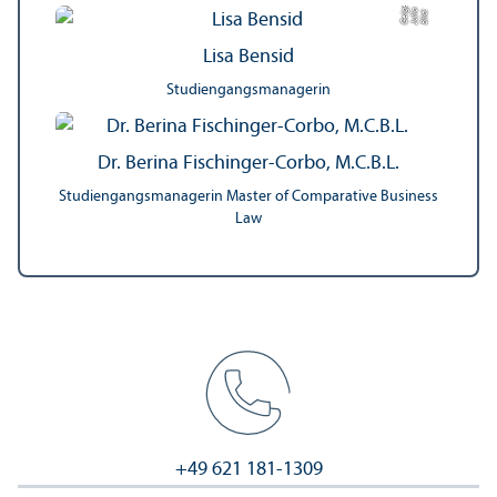
r
Bil
d:
J
uli
a
G
ei
g
e
Lisa Bensid
Studien­gangs­managerin
Dr. Berina Fischinger-Corbo, M.C.B.L.
Studien­gangs­managerin Master of Comparative Business
Law
+49 621 181-1309