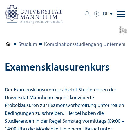
DE
a
di
Bil
d:
Eli
s
a
B
e
r
c
Studium
Kombinations­studien­gang Unter­nehmen
Examensklausurenkurs
Der Examensklausurenkurs bietet Studierenden der
Universität Mannheim eigens konzipierte
Probeklausuren zur Examensvorbereitung unter realen
Bedingungen zu schreiben. Hierbei haben die
Studierenden in der Regel Samstag vormittags (09:00 –
14:00 Uhr) die Möglichkeit in einem Hörsaal unter