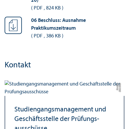
20)
(
PDF
,
824 KB
)
06 Beschluss: Ausnahme
Praktikumszeitraum
(
PDF
,
386 KB
)
Kontakt
a
Bil
d:
Eli
s
a
B
e
r
di
c
Studien­gangs­management und
Geschäfts­stelle der Prüfungs­
ausschüsse