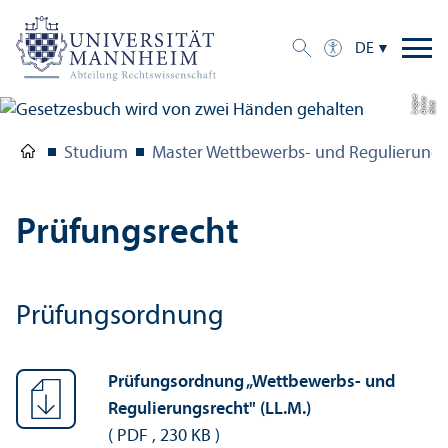
DE
e
a
Bil
d:
A
n
n
L
o
g
u
Studium
Master Wettbewerbs- und Regulierungs­
Prüfungs­recht
Prüfungs­ordnung
Prüfungs­ordnung „Wettbewerbs- und
Regulierungs­recht" (LL.M.)
(
PDF
,
230 KB
)