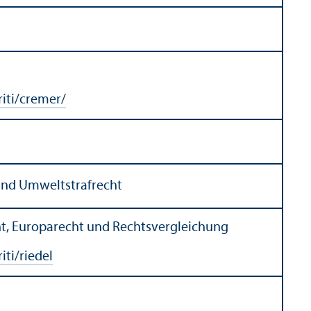
iti/cremer/
 und Umweltstrafrecht
t, Europarecht und Rechts­vergleich­ung
ti/riedel