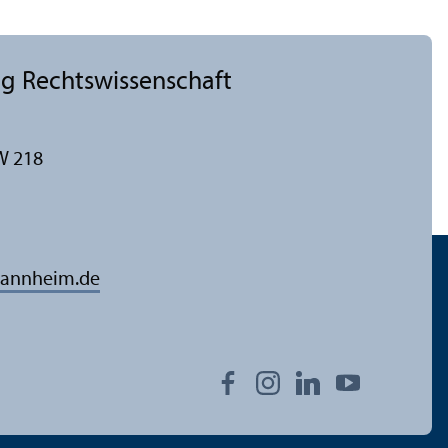
g Rechts­wissenschaft
W 218
annheim.de