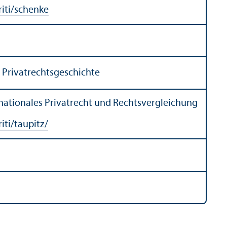
iti/schenke
Privatrechts­geschichte
rnationales Privatrecht und Rechts­vergleich­ung
ti/taupitz/