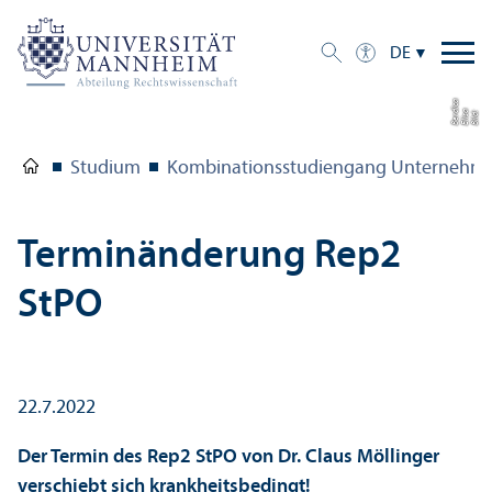
DE
a
di
Bil
d:
Eli
s
a
B
e
r
c
Studium
Kombinations­studien­gang Unter­nehmen
Terminänderung Rep2
StPO
22.7.2022
Der Termin des Rep2 StPO von Dr. Claus Möllinger
verschiebt sich krankheits­bedingt!