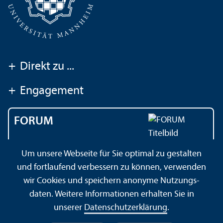
+
Direkt zu ...
+
Engagement
FORUM
Das Magazin der
Um unsere Webseite für Sie optimal zu gestalten
Universität Mannheim
und fortlaufend verbessern zu können, verwenden
wir Cookies und speichern anonyme Nutzungs­
daten. Weitere Informationen erhalten Sie in
Impressum
Datenschutz­erklärung
Sitemap
unserer
Datenschutz­erklärung
.